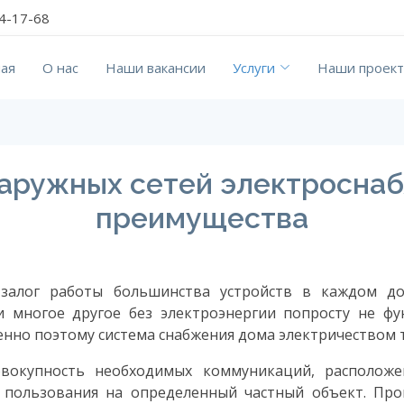
74-17-68
ная
О нас
Наши вакансии
Услуги
Наши проек
аружных сетей электроснаб
преимущества
 залог работы большинства устройств в каждом до
 многое другое без электроэнергии попросту не ф
нно поэтому система снабжения дома электричеством т
овокупность необходимых коммуникаций, располож
о пользования на определенный частный объект. Про