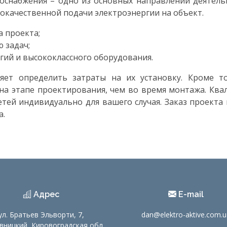
оснабжения – одно из основных направлений деятель
окачественной подачи электроэнергии на объект.
 проекта;
 задач;
ий и высококлассного оборудования.
яет определить затраты на их установку. Кроме т
на этапе проектирования, чем во время монтажа. К
тей индивидуально для вашего случая. Заказ проекта 
а.
Адрес
E-mail
ул. Братьев Эльворти, 7,
dan@elektro-aktive.com.u
вницкий, Кировоградская обл.