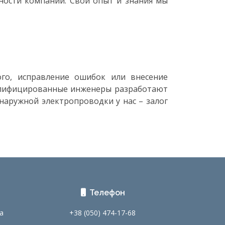
ности компании. Свой опыт и знания мы
ого, исправление ошибок или внесение
валифицированные инженеры разработают
наружной электропроводки у нас – залог
Телефон
a
+38 (050) 474-17-68